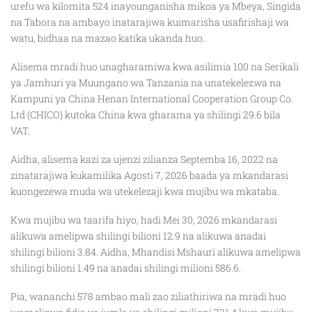
urefu wa kilomita 524 inayounganisha mikoa ya Mbeya, Singida
na Tabora na ambayo inatarajiwa kuimarisha usafirishaji wa
watu, bidhaa na mazao katika ukanda huo.
Alisema mradi huo unagharamiwa kwa asilimia 100 na Serikali
ya Jamhuri ya Muungano wa Tanzania na unatekelezwa na
Kampuni ya China Henan International Cooperation Group Co.
Ltd (CHICO) kutoka China kwa gharama ya shilingi 29.6 bila
VAT.
Aidha, alisema kazi za ujenzi zilianza Septemba 16, 2022 na
zinatarajiwa kukamilika Agosti 7, 2026 baada ya mkandarasi
kuongezewa muda wa utekelezaji kwa mujibu wa mkataba.
Kwa mujibu wa taarifa hiyo, hadi Mei 30, 2026 mkandarasi
alikuwa amelipwa shilingi bilioni 12.9 na alikuwa anadai
shilingi bilioni 3.84. Aidha, Mhandisi Mshauri alikuwa amelipwa
shilingi bilioni 1.49 na anadai shilingi milioni 586.6.
Pia, wananchi 578 ambao mali zao ziliathiriwa na mradi huo