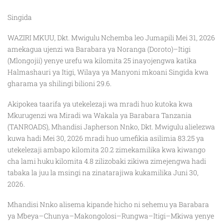
Singida
WAZIRI MKUU, Dkt. Mwigulu Nchemba leo Jumapili Mei 31, 2026
amekagua ujenzi wa Barabara ya Noranga (Doroto)–Itigi
(Mlongojii) yenye urefu wa kilomita 25 inayojengwa katika
Halmashauri ya Itigi, Wilaya ya Manyoni mkoani Singida kwa
gharama ya shilingi bilioni 29.6.
Akipokea taarifa ya utekelezaji wa mradi huo kutoka kwa
Mkurugenzi wa Miradi wa Wakala ya Barabara Tanzania
(TANROADS), Mhandisi Japherson Nnko, Dkt. Mwigulu alielezwa
kuwa hadi Mei 30, 2026 mradi huo umefikia asilimia 83.25 ya
utekelezaji ambapo kilomita 20.2 zimekamilika kwa kiwango
cha lami huku kilomita 4.8 zilizobaki zikiwa zimejengwa hadi
tabaka la juu la msingi na zinatarajiwa kukamilika Juni 30,
2026.
Mhandisi Nnko alisema kipande hicho ni sehemu ya Barabara
ya Mbeya–Chunya–Makongolosi–Rungwa–Itigi–Mkiwa yenye