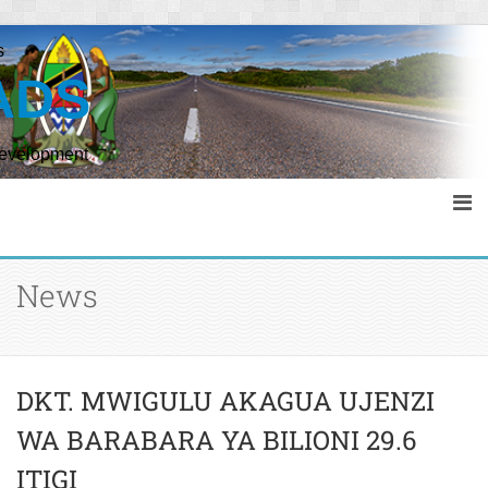
s
ADS
Development
News
DKT. MWIGULU AKAGUA UJENZI
WA BARABARA YA BILIONI 29.6
ITIGI