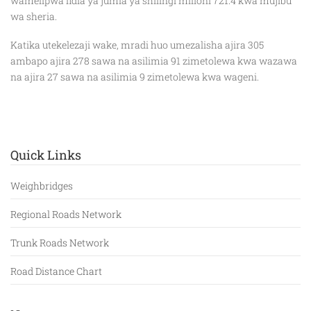
wamelipwa fidia ya jumla ya shilingi milioni 721.4 kwa mujibu
wa sheria.
Katika utekelezaji wake, mradi huo umezalisha ajira 305
ambapo ajira 278 sawa na asilimia 91 zimetolewa kwa wazawa
na ajira 27 sawa na asilimia 9 zimetolewa kwa wageni.
Quick Links
Weighbridges
Regional Roads Network
Trunk Roads Network
Road Distance Chart