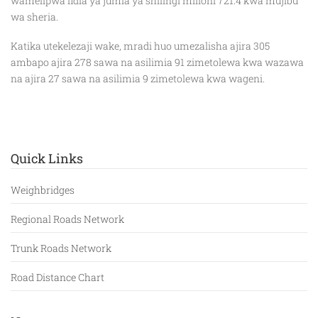
wamelipwa fidia ya jumla ya shilingi milioni 721.4 kwa mujibu
wa sheria.
Katika utekelezaji wake, mradi huo umezalisha ajira 305
ambapo ajira 278 sawa na asilimia 91 zimetolewa kwa wazawa
na ajira 27 sawa na asilimia 9 zimetolewa kwa wageni.
Quick Links
Weighbridges
Regional Roads Network
Trunk Roads Network
Road Distance Chart