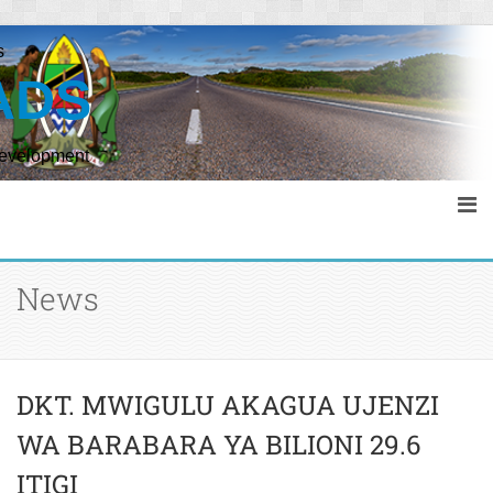
s
ADS
Development
News
DKT. MWIGULU AKAGUA UJENZI
WA BARABARA YA BILIONI 29.6
ITIGI