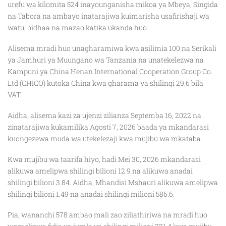
urefu wa kilomita 524 inayounganisha mikoa ya Mbeya, Singida
na Tabora na ambayo inatarajiwa kuimarisha usafirishaji wa
watu, bidhaa na mazao katika ukanda huo.
Alisema mradi huo unagharamiwa kwa asilimia 100 na Serikali
ya Jamhuri ya Muungano wa Tanzania na unatekelezwa na
Kampuni ya China Henan International Cooperation Group Co.
Ltd (CHICO) kutoka China kwa gharama ya shilingi 29.6 bila
VAT.
Aidha, alisema kazi za ujenzi zilianza Septemba 16, 2022 na
zinatarajiwa kukamilika Agosti 7, 2026 baada ya mkandarasi
kuongezewa muda wa utekelezaji kwa mujibu wa mkataba.
Kwa mujibu wa taarifa hiyo, hadi Mei 30, 2026 mkandarasi
alikuwa amelipwa shilingi bilioni 12.9 na alikuwa anadai
shilingi bilioni 3.84. Aidha, Mhandisi Mshauri alikuwa amelipwa
shilingi bilioni 1.49 na anadai shilingi milioni 586.6.
Pia, wananchi 578 ambao mali zao ziliathiriwa na mradi huo