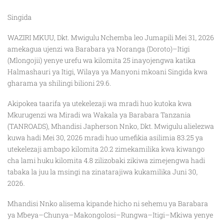
Singida
WAZIRI MKUU, Dkt. Mwigulu Nchemba leo Jumapili Mei 31, 2026
amekagua ujenzi wa Barabara ya Noranga (Doroto)–Itigi
(Mlongojii) yenye urefu wa kilomita 25 inayojengwa katika
Halmashauri ya Itigi, Wilaya ya Manyoni mkoani Singida kwa
gharama ya shilingi bilioni 29.6.
Akipokea taarifa ya utekelezaji wa mradi huo kutoka kwa
Mkurugenzi wa Miradi wa Wakala ya Barabara Tanzania
(TANROADS), Mhandisi Japherson Nnko, Dkt. Mwigulu alielezwa
kuwa hadi Mei 30, 2026 mradi huo umefikia asilimia 83.25 ya
utekelezaji ambapo kilomita 20.2 zimekamilika kwa kiwango
cha lami huku kilomita 4.8 zilizobaki zikiwa zimejengwa hadi
tabaka la juu la msingi na zinatarajiwa kukamilika Juni 30,
2026.
Mhandisi Nnko alisema kipande hicho ni sehemu ya Barabara
ya Mbeya–Chunya–Makongolosi–Rungwa–Itigi–Mkiwa yenye