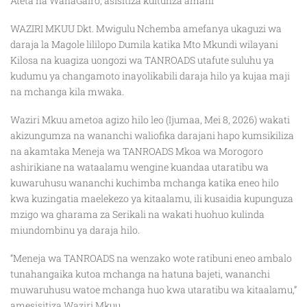
Ateta na WanaGairo, asisitiza kuitunza amani
WAZIRI MKUU Dkt. Mwigulu Nchemba amefanya ukaguzi wa
daraja la Magole lililopo Dumila katika Mto Mkundi wilayani
Kilosa na kuagiza uongozi wa TANROADS utafute suluhu ya
kudumu ya changamoto inayolikabili daraja hilo ya kujaa maji
na mchanga kila mwaka.
Waziri Mkuu ametoa agizo hilo leo (Ijumaa, Mei 8, 2026) wakati
akizungumza na wananchi waliofika darajani hapo kumsikiliza
na akamtaka Meneja wa TANROADS Mkoa wa Morogoro
ashirikiane na wataalamu wengine kuandaa utaratibu wa
kuwaruhusu wananchi kuchimba mchanga katika eneo hilo
kwa kuzingatia maelekezo ya kitaalamu, ili kusaidia kupunguza
mzigo wa gharama za Serikali na wakati huohuo kulinda
miundombinu ya daraja hilo.
“Meneja wa TANROADS na wenzako wote ratibuni eneo ambalo
tunahangaika kutoa mchanga na hatuna bajeti, wananchi
muwaruhusu watoe mchanga huo kwa utaratibu wa kitaalamu,”
amesisitiza Waziri Mkuu.